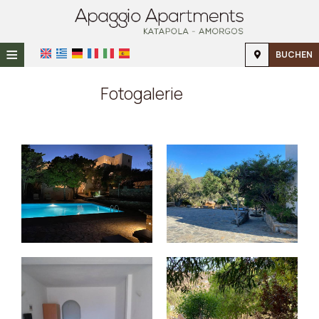
≡
BUCHEN
STARTSEITE
Fotogalerie
STANDORT
UNTERKUNFT
EINRICHTUNGEN
FOTOGALERIE
NACHFRAGE
KONTAKT