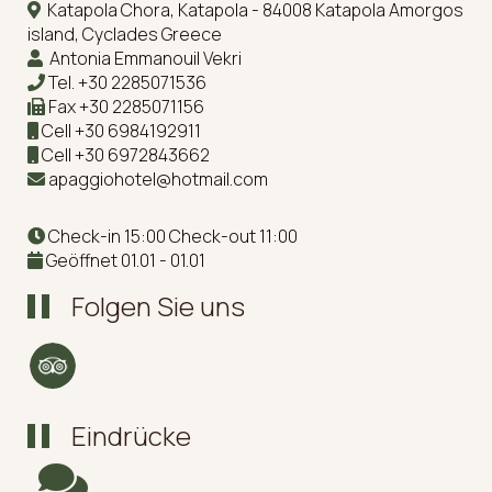
Katapola Chora, Katapola - 84008 Katapola Amorgos
island, Cyclades Greece
Antonia Emmanouil Vekri
Tel.
+30 2285071536
Fax
+30 2285071156
Cell
+30 6984192911
Cell
+30 6972843662
apaggiohotel@hotmail.com
Check-in 15:00 Check-out 11:00
Geöffnet 01.01 - 01.01
Folgen Sie uns
Eindrücke