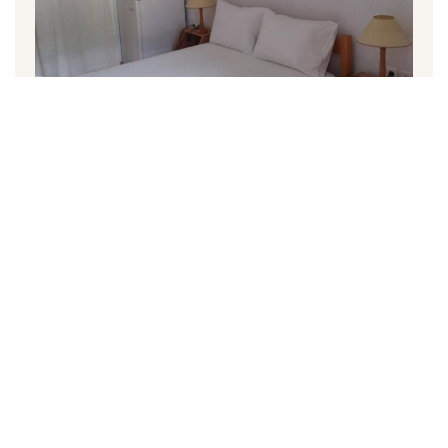
Δίκλινο Δωμάτιο με θέα στη Θάλασσα
35 m²
2 άτομα
1 διπλό κρεβάτι
ΚΑΝΤΕ ΚΡΑΤΗΣΗ